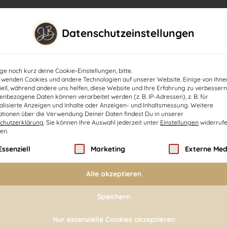
Nach Geburtstrauma
Programme
Erfolgsg
Datenschutzeinstellungen
ge noch kurz deine Cookie-Einstellungen, bitte.
rwenden Cookies und andere Technologien auf unserer Website. Einige von ihne
ell, während andere uns helfen, diese Website und Ihre Erfahrung zu verbessern
nbezogene Daten können verarbeitet werden (z. B. IP-Adressen), z. B. für
alisierte Anzeigen und Inhalte oder Anzeigen- und Inhaltsmessung.
Weitere
ationen über die Verwendung Deiner Daten findest Du in unserer
chutzerklärung
.
Sie können Ihre Auswahl jederzeit unter
Einstellungen
widerrufe
en.
lgt eine Liste der Service-Gruppen, für die eine Einwil
Essenziell
Marketing
Externe Med
Alle akzeptieren
Speichern
Nur essenzielle Cookies akzeptieren