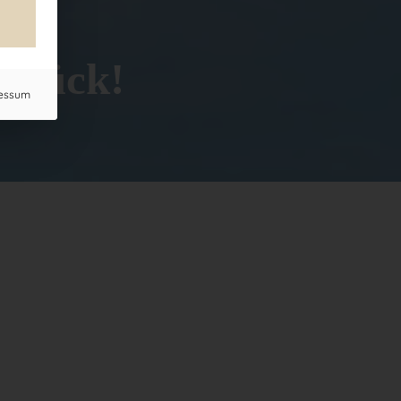
zurück!
essum