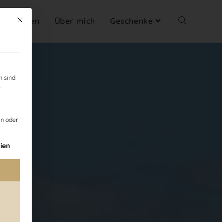
eschichten
Mit diesem Button wird der Dialog geschlossen. Seine Funktionalität ist id
Über mich
Geschenke
n sind
.
n oder
ligung erteilt werden kann. Die erste Service-Gruppe is
ien