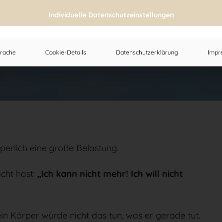
Individuelle Datenschutzeinstellungen
en in deinen Körper 
rache
Cookie-Details
Datenschutzerklärung
Impr
perlich eine große Belastung.
acht hast:
„Ich kann nicht mehr! Ich will nicht
in Körper würde nicht das tun, was er gerade tut.