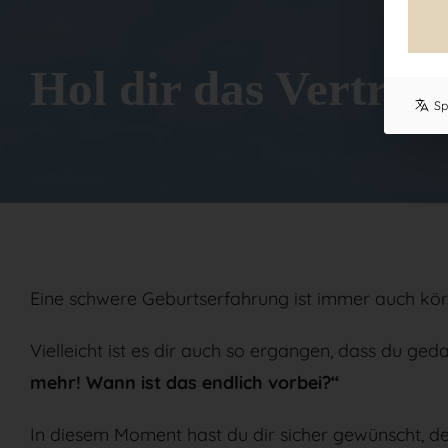
Hol dir das Vertrau
Sp
Eine schwere Geburtserfahrung ist immer auch kör
Vielleicht ist es dir auch so ergangen, dass du ged
mehr! Wann ist das endlich vorbei?“
In diesem Moment hast du dir sicher gewünscht, de