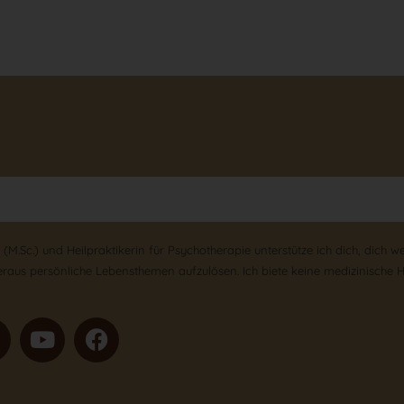
(M.Sc.) und Heilpraktikerin für Psychotherapie unterstütze ich dich, dich w
eraus persönliche Lebensthemen aufzulösen. Ich biete keine medizinische 