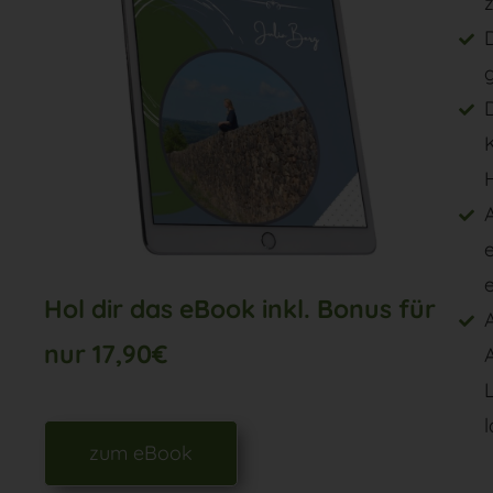
K
A
e
Hol dir das eBook inkl. Bonus für
A
nur 17,90€
l
zum eBook