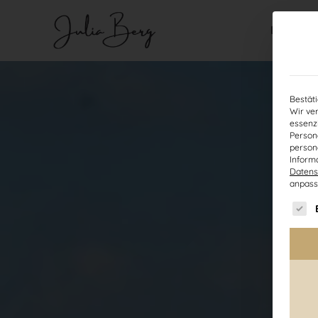
Buch
Bestäti
Wir ve
essenzi
Persone
person
Inform
Datens
anpass
Es fo